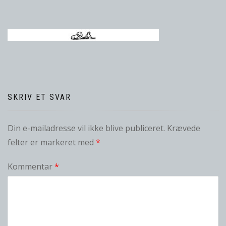
SKRIV ET SVAR
Din e-mailadresse vil ikke blive publiceret.
Krævede
felter er markeret med
*
Kommentar
*