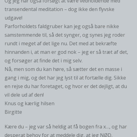
Og jeg har også forsøgt at være vedholdende med
transendental meditation – dog ikke den flyvske
udgave!
Parforholdets faldgruber kan jeg også bare nikke
samstemmende til, så det synger, og synes jeg roder
rundt i meget af det lige nu. Det med at bekræfte
hinnanden i, at man er god nok – jeg er så træt af det,
og forsøger at finde det i mig selv.
Nå, men som du kan høre, så sætter det en masse i
gang i mig, og det har jeg lyst til at fortælle dig. Sikke
en rejse du har foretaget, og hvor er det dejligt, at du
vil dele ud af den!
Knus og kærlig hilsen
Birgitte
Kære du – jeg var så heldig at få bogen fra x…, og har
desperat behov for at meddele dig, at jeg NØD,