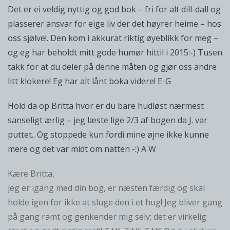
Det er ei veldig nyttig og god bok – fri for alt dill-dall og
plasserer ansvar for eige liv der det høyrer heime – hos
oss sjølve!. Den kom i akkurat riktig øyeblikk for meg –
og eg har beholdt mitt gode humør hittil i 2015:-) Tusen
takk for at du deler på denne måten og gjør oss andre
litt klokere! Eg har alt lånt boka videre! E-G
Hold da op Britta hvor er du bare hudløst nærmest
sanseligt ærlig – jeg læste lige 2/3 af bogen da J. var
puttet.. Og stoppede kun fordi mine øjne ikke kunne
mere og det var midt om natten -:) A W
Kære Britta,
jeg er igang med din bog, er næsten færdig og skal
holde igen for ikke at sluge den i et hug! Jeg bliver gang
på gang ramt og genkender mig selv; det er virkelig