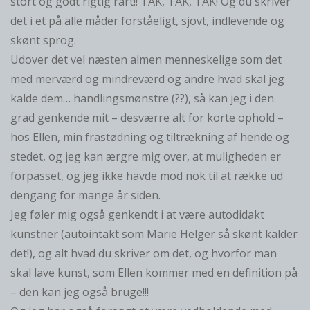
stort og godt rigtig rart!! TAK, TAK, TAK! Og du skriver
det i et på alle måder forståeligt, sjovt, indlevende og
skønt sprog.
Udover det vel næsten almen menneskelige som det
med merværd og mindreværd og andre hvad skal jeg
kalde dem… handlingsmønstre (??), så kan jeg i den
grad genkende mit – desværre alt for korte ophold –
hos Ellen, min frastødning og tiltrækning af hende og
stedet, og jeg kan ærgre mig over, at muligheden er
forpasset, og jeg ikke havde mod nok til at række ud
dengang for mange år siden.
Jeg føler mig også genkendt i at være autodidakt
kunstner (autointakt som Marie Helger så skønt kalder
det!), og alt hvad du skriver om det, og hvorfor man
skal lave kunst, som Ellen kommer med en definition på
– den kan jeg også bruge!!!