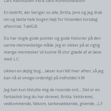
Lars Rasmussen Vid & sans Kommunikation
En bedrift, der beriger os alle, Britta. Jens og jeg drak
vin og læste hele bogen højt for hinanden torsdag
aften/nat. Tak!G.B.
Du har nogle gode pointer og gode historier på den
varme menneskelige måde. Jeg er sikker på at rigtig
mange mennesker vil kunne få stor glæde af at læse
med. L.C.
sikken en dejlig bog…..læser kun lidt hver aften, så jeg
kan nå at smage ordenligt på indholdet V.M
Jeg kan kun tilslutte mig de rosende ord…. Det er en
fantastisk bog du har skrevet, Britta. Velskrevet,
vedkommende, følsom, tankevækkende, givende….L.F