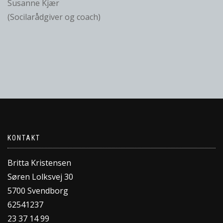
Susanne Kjær
(Socilarådgiver og coach)
KONTAKT
Britta Kristensen
Søren Lolksvej 30
5700 Svendborg
62541237
23 37 14 99