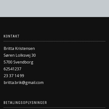
KONTAKT
Britta Kristensen
Søren Lolksvej 30
5700 Svendborg
62541237
23 37 14 99
britta.brik@gmail.com
BETALINGSOPLYSNINGER