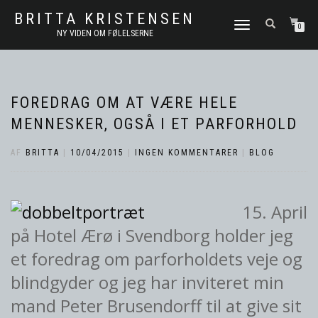
BRITTA KRISTENSEN
FLIP
0
NY VIDEN OM FØLELSERNE
NAVIGATION
FOREDRAG OM AT VÆRE HELE
MENNESKER, OGSÅ I ET PARFORHOLD
AF
BRITTA
|
10/04/2015
|
INGEN KOMMENTARER
|
BLOG
15. April
på Hotel Ærø i Svendborg holder jeg
et foredrag om parforholdets veje og
blindgyder og jeg har inviteret min
mand Peter Brusendorff til at give sit