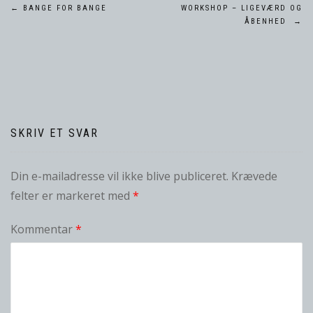
Indlægsnavigation
←
BANGE FOR BANGE
WORKSHOP – LIGEVÆRD OG
ÅBENHED
→
SKRIV ET SVAR
Din e-mailadresse vil ikke blive publiceret.
Krævede
felter er markeret med
*
Kommentar
*